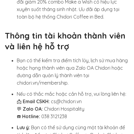
đãi giảm 20% combo Make a Wish có hiệu lực
xuyên suốt tháng sinh nhật. Ưu đãi áp dụng tại
toàn bộ hệ thống Chidori Coffee in Bed.
Thông tin tài khoản thành viên
và liên hệ hỗ trợ
Bạn có thể kiểm tra điểm tích lũy, lịch sử mua hàng
hoặc hạng thành viên qua Zalo OA Chidori hoặc
đường dẫn quản lý thành viên tại
chidori.vn/membership
.
Nếu có thắc mắc hoặc cần hỗ trợ, vui lòng liên hệ:
📩
Email CSKH:
cs@chidori.vn
💬
Zalo OA:
Chidori Hospitality
☎️
Hotline:
038 3121238
Lưu ý:
Bạn có thể sử dụng cùng một tài khoản để