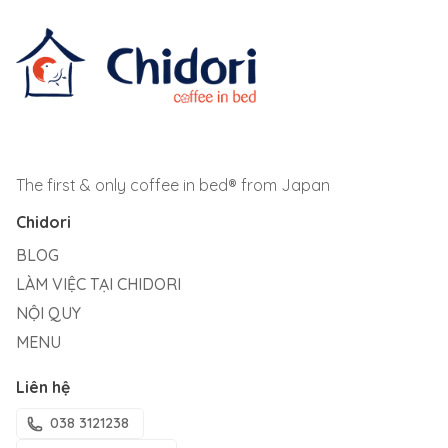
The first & only coffee in bed® from Japan
Chidori
BLOG
LÀM VIỆC TẠI CHIDORI
NỘI QUY
MENU
Liên hệ
038 3121238