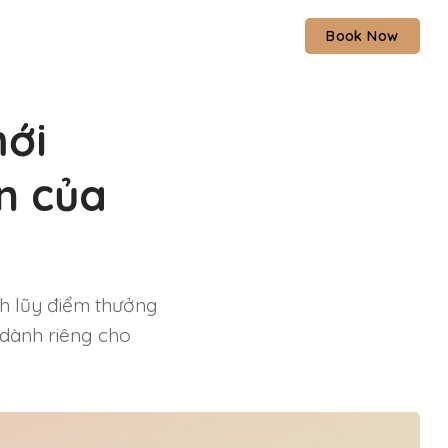
Book Now
mới
n của
h lũy điểm thưởng
 dành riêng cho