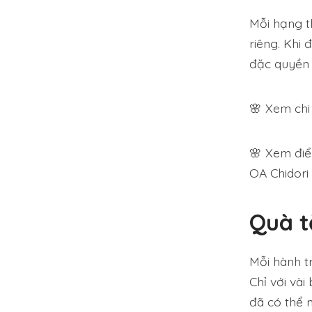
Mỗi hạng t
riêng. Khi
đặc quyền 
🌸 Xem chi 
🌸 Xem điểm
OA Chidori 
Quà t
Mỗi hành t
Chỉ với và
đã có thể 