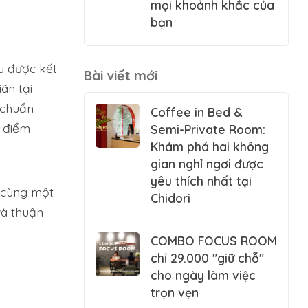
mọi khoảnh khắc của
bạn
ều được kết
Bài viết mới
ãn tại
 chuẩn
Coffee in Bed &
g điểm
Semi-Private Room:
Khám phá hai không
gian nghỉ ngơi được
yêu thích nhất tại
g cùng một
Chidori
và thuận
COMBO FOCUS ROOM
chỉ 29.000 "giữ chỗ"
cho ngày làm việc
trọn vẹn