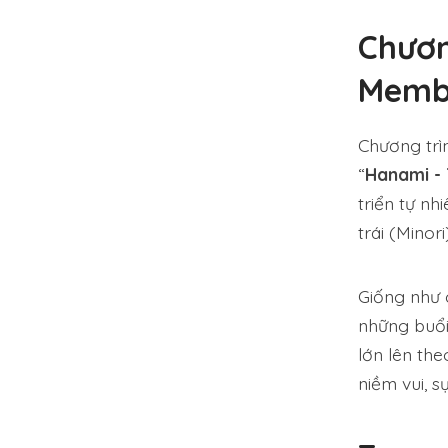
Chươn
Memb
Chương trì
“
Hanami -
triển tự nh
trái (Minori
Giống như 
những buổi
lớn lên th
niềm vui, s