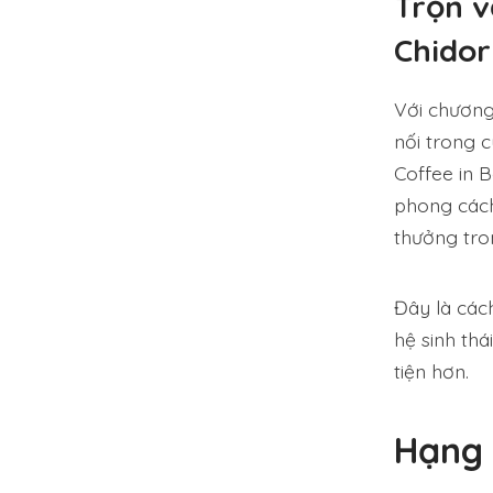
Trọn v
Chidor
Với chương 
nối trong c
Coffee in 
phong cách
thưởng tro
Đây là các
hệ sinh thá
tiện hơn.
Hạng 