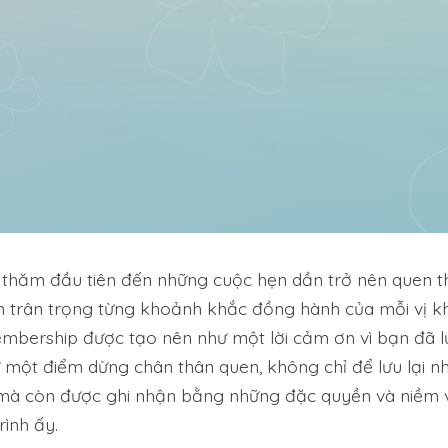
 thăm đầu tiên đến những cuộc hẹn dần trở nên quen t
ôn trân trọng từng khoảnh khắc đồng hành của mỗi vị k
bership được tạo nên như một lời cảm ơn vì bạn đã l
ư một điểm dừng chân thân quen, không chỉ để lưu lại n
mà còn được ghi nhận bằng những đặc quyền và niềm 
rình ấy.