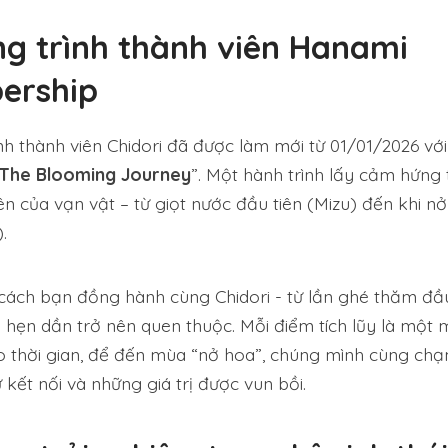
g trình thành viên Hanami
ership
nh thành viên Chidori đã được làm mới từ 01/01/2026 với
 The Blooming Journey
”. Một hành trình lấy cảm hứng 
iên của vạn vật – từ giọt nước đầu tiên (Mizu) đến khi n
).
cách bạn đồng hành cùng Chidori - từ lần ghé thăm đầu
 hẹn dần trở nên quen thuộc. Mỗi điểm tích lũy là mộ
eo thời gian, để đến mùa “nở hoa”, chúng mình cùng ch
ự kết nối và những giá trị được vun bồi.