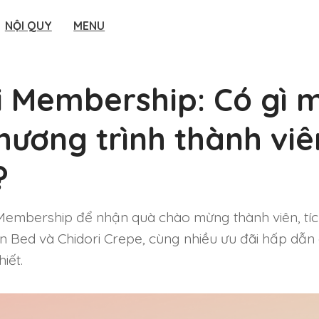
NỘI QUY
MENU
 Membership: Có gì 
hương trình thành viê
?
embership để nhận quà chào mừng thành viên, tíc
 in Bed và Chidori Crepe, cùng nhiều ưu đãi hấp dẫn
iết.