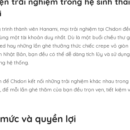
ẹn trải nghiệm trong hệ sinh thái
i
trình thành viên Hanami, mọi trải nghiệm tại Chidori đ
ùng một tài khoản duy nhất. Dù là một buổi chiều thư gi
Bed hay những lần ghé thưởng thức chiếc crepe vỏ giòn
 Nhật Bản, bạn đều có thể dễ dàng tích lũy và sử dụn
ng hệ thống.
h để Chidori kết nối những trải nghiệm khác nhau tron
i, để mỗi lần ghé thăm của bạn đều trọn vẹn, tiết kiệm 
mức và quyền lợi