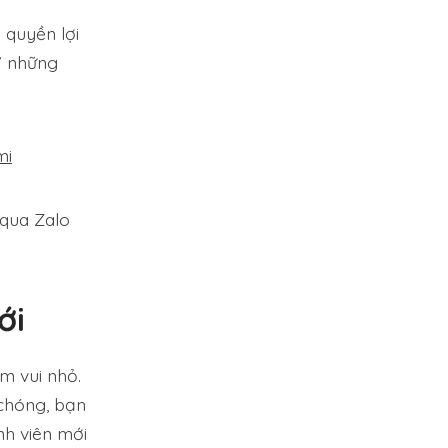
quyền lợi
a” những
mi
 qua Zalo
ới
m vui nhỏ.
chóng, bạn
nh viên mới