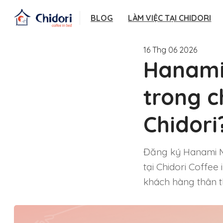
BLOG
LÀM VIỆC TẠI CHIDORI
16 Thg 06 2026
Hanami
trong c
Chidori
Đăng ký Hanami M
tại Chidori Coffee
khách hàng thân th