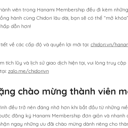
hành viên trong Hanami Membership đều đi kèm những 
 đồng hành cùng Chidori lâu dài, bạn sẽ có thể “mở khó
hấp dẫn hơn!
tiết về các cấp độ và quyền lợi mới tại:
chidori.vn/hana
 tích lũy và lịch sử giao dịch hiện tại, vui lòng truy cập
tại:
zalo.me/chidorivn
ặng chào mừng thành viên m
rình đều trở nên đáng nhớ hơn khi bắt đầu từ những niề
i bước đăng ký Hanami Membership đơn giản và nhanh 
nhận ngay những ưu đãi chào mừng dành riêng cho thà