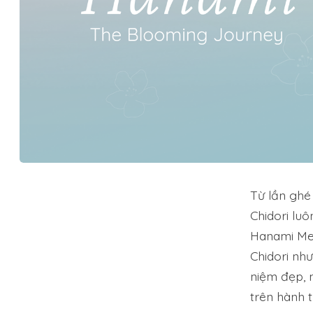
Từ lần ghé
Chidori lu
Hanami Mem
Chidori nh
niệm đẹp, 
trên hành t