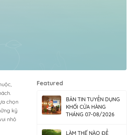
Featured
huộc,
hách.
BẢN TIN TUYỂN DỤNG
ựa chọn
KHỐI CỬA HÀNG
hững kỷ
THÁNG 07-08/2026
vui nhỏ
LÀM THẾ NÀO ĐỂ