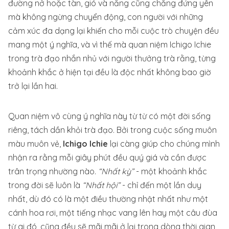
đường nở hoặc tàn, gió và nắng cũng chẳng đứng yên
mà không ngừng chuyển động, con người với những
cảm xúc đa dạng lại khiến cho mỗi cuộc trò chuyện đều
mang một ý nghĩa, và vì thế mà quan niệm Ichigo Ichie
trong trà đạo nhắn nhủ với người thưởng trà rằng, từng
khoảnh khắc ở hiện tại đều là độc nhất không bao giờ
trở lại lần hai.
Quan niệm vô cùng ý nghĩa này từ từ có một đời sống
riêng, tách dần khỏi trà đạo. Bởi trong cuộc sống muôn
màu muôn vẻ,
Ichigo Ichie
lại càng giúp cho chúng mình
nhận ra rằng mỗi giây phút đều quý giá và cần được
trân trọng nhường nào.
“Nhất kỳ”
- một khoảnh khắc
trong đời sẽ luôn là
“Nhất hội”
- chỉ đến một lần duy
nhất, dù đó có là một điều thường nhật nhất như một
cánh hoa rơi, một tiếng nhạc vang lên hay một câu đùa
từ ai đó, cũng đều sẽ mãi mãi ở lại trong dòng thời gian