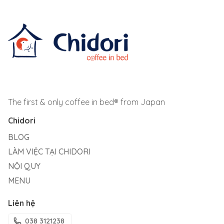
The first & only coffee in bed® from Japan
Chidori
BLOG
LÀM VIỆC TẠI CHIDORI
NỘI QUY
MENU
Liên hệ
038 3121238