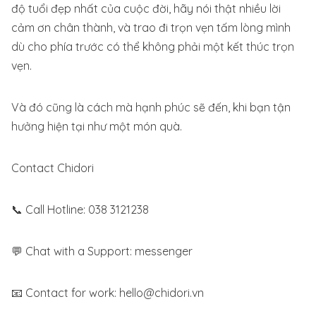
độ tuổi đẹp nhất của cuộc đời, hãy nói thật nhiều lời
cảm ơn chân thành, và trao đi trọn vẹn tấm lòng mình
dù cho phía trước có thể không phải một kết thúc trọn
vẹn.
Và đó cũng là cách mà hạnh phúc sẽ đến, khi bạn tận
hưởng hiện tại như một món quà.
Contact Chidori
📞 Call Hotline: 038 3121238
💬 Chat with a Support:
messenger
📧 Contact for work:
hello@chidori.vn