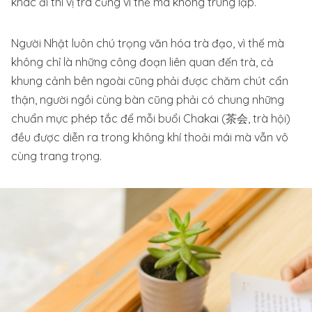
khác đi thì vị trà cũng vì thế mà không trùng lặp.
Người Nhật luôn chú trọng văn hóa trà đạo, vì thế mà
không chỉ là những công đoạn liên quan đến trà, cả
khung cảnh bên ngoài cũng phải được chăm chút cẩn
thận, người ngồi cùng bàn cũng phải có chung những
chuẩn mực phép tắc để mỗi buổi Chakai (茶会, trà hội)
đều được diễn ra trong không khí thoải mái mà vẫn vô
cùng trang trọng.