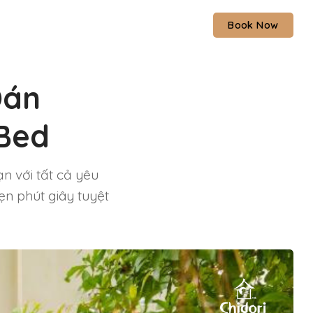
Book Now
Đán
 Bed
n với tất cả yêu
ẹn phút giây tuyệt