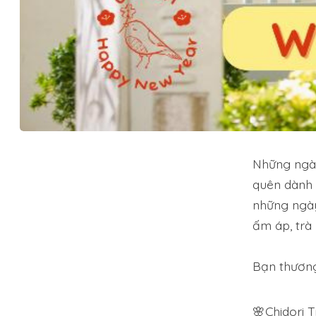
Những ngày
quên dành 
những ngày
ấm áp, trà
Bạn thương 
🌸Chidori 