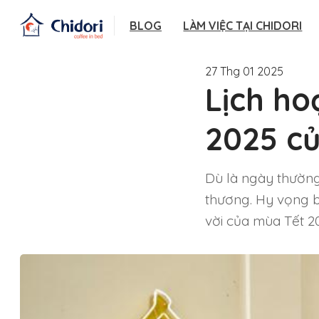
BLOG
LÀM VIỆC TẠI CHIDORI
27 Thg 01 2025
Lịch h
2025 củ
Dù là ngày thường
thương. Hy vọng b
vời của mùa Tết 2