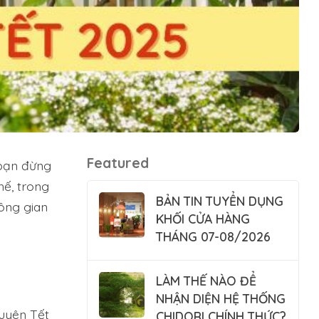
Featured
 bạn đừng
hế, trong
BẢN TIN TUYỂN DỤNG
ông gian
KHỐI CỬA HÀNG
THÁNG 07-08/2026
LÀM THẾ NÀO ĐỂ
NHẬN DIỆN HỆ THỐNG
uyên Tết
CHIDORI CHÍNH THỨC?