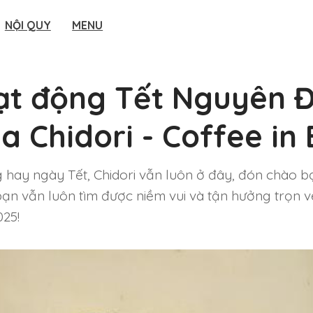
NỘI QUY
MENU
oạt động Tết Nguyên 
a Chidori - Coffee in
 hay ngày Tết, Chidori vẫn luôn ở đây, đón chào bạ
ạn vẫn luôn tìm được niềm vui và tận hưởng trọn v
025!