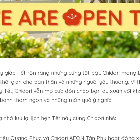
 giáp Tết rộn ràng nhưng cũng tất bật, Chidori mong
thời gian cho bản thân và những người yêu thương. Vì t
 Tết, Chidori vẫn mở cửa đón chào bạn du xuân với kh
 bánh thơm ngon và những món quà ý nghĩa.
nhớ lưu lại lịch hẹn Tết này cùng Chidori nhé:
Triệu Quang Phục và Chidori AEON Tân Phú hoạt động x