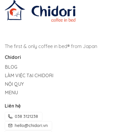
The first & only coffee in bed® from Japan
Chidori
BLOG
LÀM VIỆC TẠI CHIDORI
NỘI QUY
MENU
Liên hệ
038 3121238
hello@chidori.vn