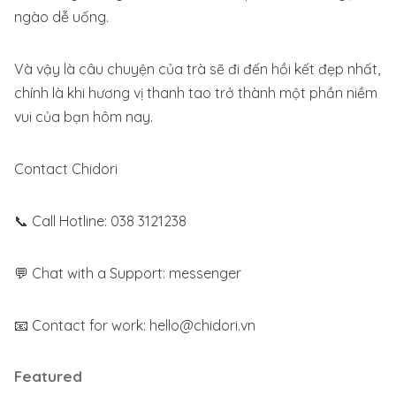
ngào dễ uống.
Và vậy là câu chuyện của trà sẽ đi đến hồi kết đẹp nhất,
chính là khi hương vị thanh tao trở thành một phần niềm
vui của bạn hôm nay.
Contact Chidori
📞 Call Hotline: 038 3121238
💬 Chat with a Support:
messenger
📧 Contact for work:
hello@chidori.vn
Featured