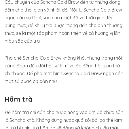
Câu chuyện của Sencha Cold Brew đến từ những đong
đếm cho thời gian và nhiệt độ. Một ly Sencha Cold Brew
ngon cần sự tỉ mỉ, sao cho nhiệt độ và thời gian đều
đúng mực, để khi ly trà được mang đến cho bạn thưởng
thức, sẽ là một tác phẩm hoàn thiện về cả hương vị lẫn
màu sắc của trà.
Pha chế Sencha Cold Brew không khó, nhưng trong mỗi
công đoạn đều đòi hỏi sự tỉ mỉ và đo đếm thời gian thật
chính xác. Để pha một bình Sencha Cold Brew ngon cần
một số bước cơ bản như:
Hãm trà
Để hãm trà chỉ cần cho nước nóng vào ấm đã chứa sẵn
lá Sencha khô. Không dùng nước quá sôi bởi có thể làm
lá trà bị chín, trà hãm ra sẽ đắng và không chuẩn màu.