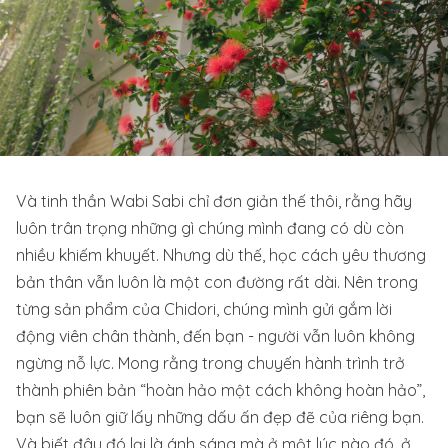
Và tinh thần Wabi Sabi chỉ đơn giản thế thôi, rằng hãy
luôn trân trọng những gì chúng mình đang có dù còn
nhiều khiếm khuyết. Nhưng dù thế, học cách yêu thương
bản thân vẫn luôn là một con đường rất dài. Nên trong
từng sản phẩm của Chidori, chúng mình gửi gắm lời
động viên chân thành, đến bạn - người vẫn luôn không
ngừng nỗ lực. Mong rằng trong chuyến hành trình trở
thành phiên bản “hoàn hảo một cách không hoàn hảo”,
bạn sẽ luôn giữ lấy những dấu ấn đẹp đẽ của riêng bạn.
Và biết đâu đó lại là ánh sáng mà ở một lúc nào đó, ở