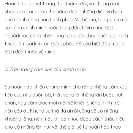
Hoàn hảo là một trạng thái tương đối, và chúng mình
không có cách nào đo lường được những điều vô hình
như thành công hay hạnh phúc. Vì thế mà, thay vì cứ mãi
so sánh chính mình hoặc thay đổi chỉ vì muốn được
người khác công nhận, hãy tự do lựa chọn những gì mình
thích, làm sai khi còn được phép để còn biết đâu mới là
đích đến thuộc về mình.
3. Trân trọng cảm xúc của chính mình.
Sự hoàn hảo khiến chúng mình cho rằng những cảm xúc
tiêu cực như buồn bã, thất vọng là những lần bước hụt
chân, hay cảm giác mỏi mệt sẽ khiến chúng mình trở
nên yếu ớt. Nhưng sự thật là ai rồi cũng sẽ có những
khoảng lặng, nên một khi bạn học được cách thấu hiểu
cho cả những lần nứt vỡ, thế giới sẽ tự hoàn hảo theo