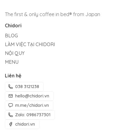
The first & only coffee in bed® from Japan
Chidori
BLOG
LÀM VIỆC TẠI CHIDORI
NỘI QUY
MENU
Liên hệ
038 3121238
hello@chidori.vn
m.me/chidori.vn
Zalo: 0986737301
chidori.vn