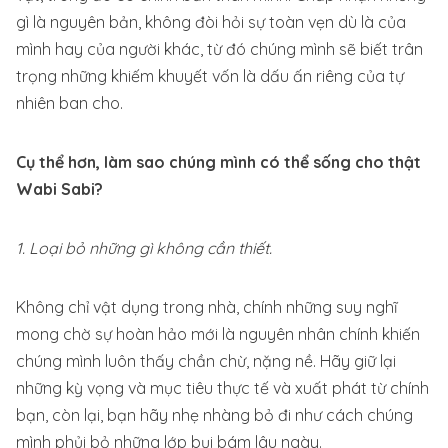
gì là nguyên bản, không đòi hỏi sự toàn vẹn dù là của
mình hay của người khác, từ đó chúng mình sẽ biết trân
trọng những khiếm khuyết vốn là dấu ấn riêng của tự
nhiên ban cho.
Cụ thể hơn, làm sao chúng mình có thể sống cho thật
Wabi Sabi?
1. Loại bỏ những gì không cần thiết.
Không chỉ vật dụng trong nhà, chính những suy nghĩ
mong chờ sự hoàn hảo mới là nguyên nhân chính khiến
chúng mình luôn thấy chần chừ, nặng nề. Hãy giữ lại
những kỳ vọng và mục tiêu thực tế và xuất phát từ chính
bạn, còn lại, bạn hãy nhẹ nhàng bỏ đi như cách chúng
mình phủi bỏ những lớp bụi bám lâu ngày.